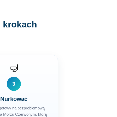
h krokach
🤿
3
Nurkować
 gotowy na bezproblemową
na Morzu Czerwonym, którą