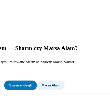
zem — Sharm czy Marsa Alam?
tym limitowane oferty na pakiety Marsa Nakari.
Szarm el-Szejk
Marsa Alam
h