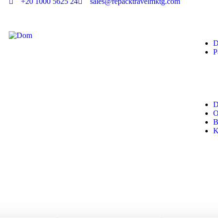
+20 1000 5625 24
sales@repacktravelmktg.com
P
D
O
B
K