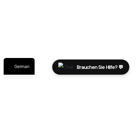
Überlassen Sie die Logistik uns. Wir kümmern uns um alles, vom
Flughafentransfer über den Transport bis hin zum Catering
Touren vor und nach der Veranstaltung
Polish
Erweitern Sie Ihr Veranstaltungserlebnis mit Touren vor und nach
Italian
der Veranstaltung und ermöglichen Sie Ihren Teilnehmern, die
reiche Geschichte und Kultur Ägyptens zu erkunden.
English
German
Brauchen Sie Hilfe? 💬
Unsere Reiseziele