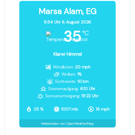
Marsa Alam, EG
8:54 Uhr
6. August 2026
35
°C
Klarer Himmel
Windböen:
20 mph
Wolken:
1%
Sichtweite:
10 km
Sonnenaufgang:
6:10 Uhr
Sonnenuntergang:
19:22 Uhr
25 %
1007 mb
16 mph
Wetterdaten von OpenWeatherMap