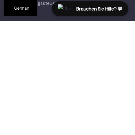
Registrierungssteuer-ID 625-628-357
German
Brauchen Sie Hilfe? 💬
Links
Über uns
Leistungen
Kontakt
Tauchpakete
Marsa Alam
Scharm El-Scheich
Tauchsafari