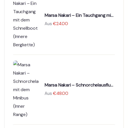
Marsa Nakari – Ein Tauchgang mit
dem Schnellboot (Innere
Aus
€
24.00
Bergkette)
Marsa Nakari – Schnorchelausflug
mit dem Minibus (Inner Range)
Aus
€
48.00